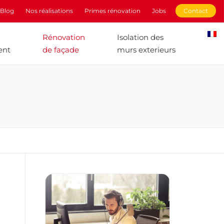
Blog
Nos réalisations
Primes rénovation
Jobs
Contact
Rénovation
Isolation des
ent
de façade
murs exterieurs