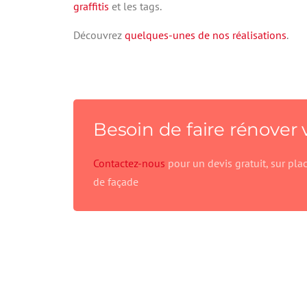
graffitis
et les tags.
Découvrez
quelques-unes de nos réalisations
.
Besoin de faire rénover 
Contactez-nous
pour un devis gratuit, sur pla
de façade