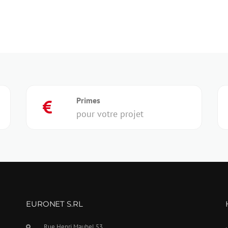
Primes
pour votre projet
EURONET S.RL
Rue Henri Maubel 53