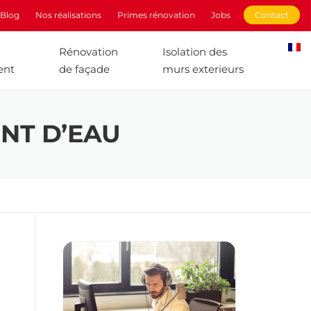
Blog
Nos réalisations
Primes rénovation
Jobs
Contact
Rénovation
Isolation des
ent
de façade
murs exterieurs
NT D’EAU