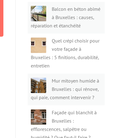
Balcon en béton abîmé
à Bruxelles : causes,
réparation et étanchéité
Quel crépi choisir pour
votre façade à
Bruxelles : 5 finitions, durabilité,
entretien
Mur mitoyen humide à
Bruxelles : qui rénove,
qui paie, comment intervenir ?
Façade qui blanchit à
Bruxelles :
efflorescences, salpêtre ou
humidité ? Que faut-il faire ?