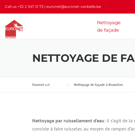
Skip
Call us
+32 2 347 21 73
| euronet@euronet-vanbelle.be
to
content
Nettoyage
de façade
NETTOYAGE DE FA
Euronet s.rl
Nettoyage de façade à Bruxelles
Nettoyage par ruissellement d’eau
: il s’agit de 
consiste à faire ruisseler, au moyen de rampes d’a