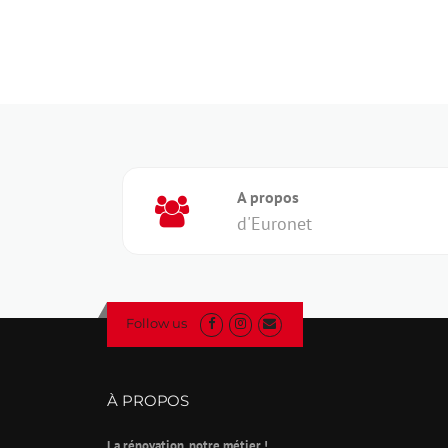
A propos
d'Euronet
Follow us
À PROPOS
La rénovation, notre métier !