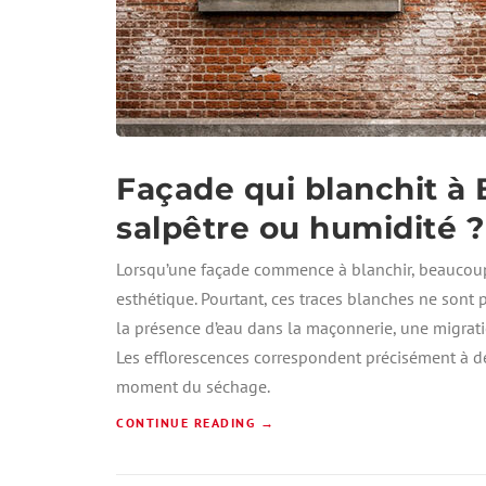
Façade qui blanchit à B
salpêtre ou humidité ? 
Lorsqu’une façade commence à blanchir, beaucoup
esthétique. Pourtant, ces traces blanches ne sont 
la présence d’eau dans la maçonnerie, une migrati
Les efflorescences correspondent précisément à de
moment du séchage.
«
CONTINUE READING
→
F