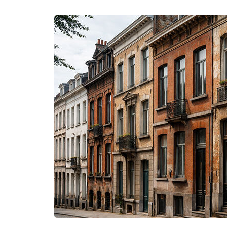
A
Ç
A
D
E
Q
U
I
B
L
A
N
C
H
I
T
À
B
R
U
X
E
L