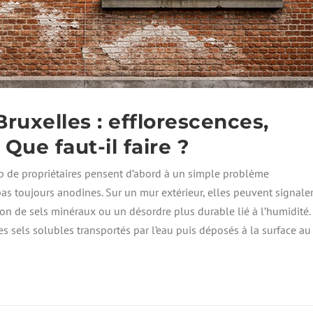
B
,
R
D
U
U
X
R
E
A
L
B
L
I
E
L
ruxelles : efflorescences,
S
I
:
T
Que faut-il faire ?
Q
É
U
,
 de propriétaires pensent d’abord à un simple problème
I
E
pas toujours anodines. Sur un mur extérieur, elles peuvent signale
R
N
É
T
on de sels minéraux ou un désordre plus durable lié à l’humidité.
N
R
s sels solubles transportés par l’eau puis déposés à la surface au
O
E
V
T
E
I
,
E
Q
N
U