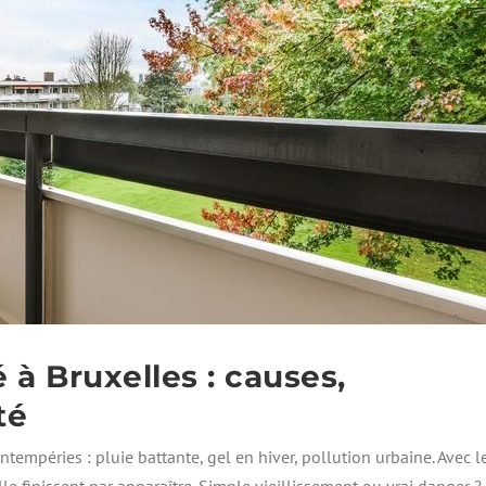
à Bruxelles : causes,
té
tempéries : pluie battante, gel en hiver, pollution urbaine. Avec l