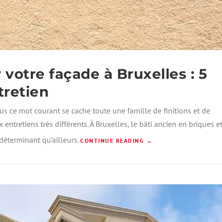
À
B
R
U
X
E
L
 votre façade à Bruxelles : 5
L
E
ntretien
S
:
us ce mot courant se cache toute une famille de finitions et de
C
 entretiens très différents. À Bruxelles, le bâti ancien en briques e
A
U
déterminant qu’ailleurs.
«
CONTINUE READING
→
S
E
Q
S
U
,
E
R
L
É
C
P
R
A
É