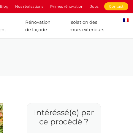
Blog
Nos réalisations
Primes rénovation
Jobs
Contact
Rénovation
Isolation des
ent
de façade
murs exterieurs
Intéréssé(e) par
ce procédé ?