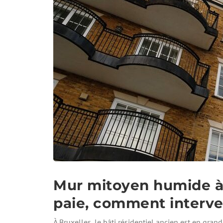
Mur mitoyen humide à B
paie, comment interve
À Bruxelles, le bâti résidentiel ancien est en gra