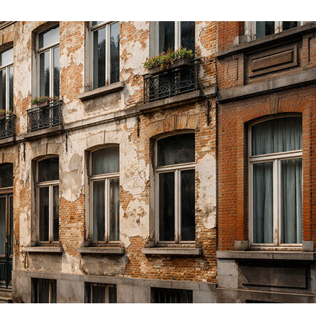
I
»
P
A
I
E
,
C
O
M
M
E
N
T
I
N
T
E
R
V
E
N
I