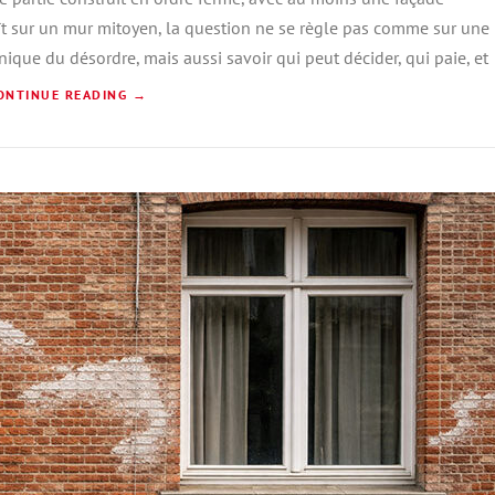
D
ît sur un mur mitoyen, la question ne se règle pas comme sur une
E
À
nique du désordre, mais aussi savoir qui peut décider, qui paie, et
B
«
ONTINUE READING
→
R
U
M
X
U
E
R
L
M
L
I
E
T
S
O
:
Y
5
E
F
N
I
H
N
U
I
M
T
I
I
D
O
E
N
À
S