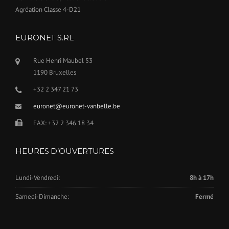
Agréation Classe 4-D21
EURONET S.RL
Rue Henri Maubel 53
1190 Bruxelles
+32 2 347 21 73
euronet@euronet-vanbelle.be
FAX: +32 2 346 18 34
HEURES D’OUVERTURES
Lundi-Vendredi:
8h à 17h
Samedi-Dimanche:
Fermé