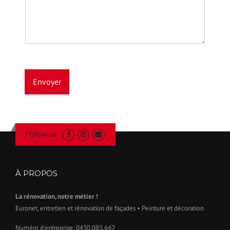
Envoyer
Follow us
À PROPOS
La rénovation, notre métier !
Euronet, entretien et rénovation de façades • Peinture et décoration
Numéro d'entreprise: 0430.083.647