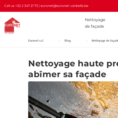
Skip
Call us
+32 2 347 21 73
| euronet@euronet-vanbelle.be
to
content
Nettoyage
de façade
Euronet s.rl
Blog
Nettoyage de façad
Nettoyage haute pr
abîmer sa façade