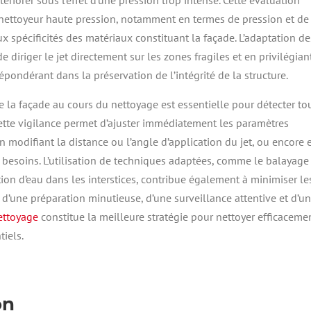
ériorer sous l’effet d’une pression trop intense. Cette évaluation
 nettoyeur haute pression, notamment en termes de pression et de
x spécificités des matériaux constituant la façade. L’adaptation de
diriger le jet directement sur les zones fragiles et en privilégian
épondérant dans la préservation de l’intégrité de la structure.
de la façade au cours du nettoyage est essentielle pour détecter to
Cette vigilance permet d’ajuster immédiatement les paramètres
en modifiant la distance ou l’angle d’application du jet, ou encore 
s besoins. L’utilisation de techniques adaptées, comme le balayage
ion d’eau dans les interstices, contribue également à minimiser le
une préparation minutieuse, d’une surveillance attentive et d’u
ettoyage
constitue la meilleure stratégie pour nettoyer efficaceme
iels.
on