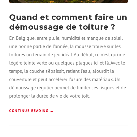
N
A
B
Quand et comment faire un
Î
démoussage de toiture ?
M
É
En Belgique, entre pluie, humidité et manque de soleil
À
B
une bonne partie de l’année, la mousse trouve sur les
R
toitures un terrain de jeu idéal. Au début, ce n’est qu’une
U
légère teinte verte ou quelques plaques ici et là. Avec le
X
E
temps, la couche s’épaissit, retient l’eau, alourdit la
L
couverture et peut accélérer l’usure des matériaux. Un
L
démoussage régulier permet de limiter ces risques et de
E
S
prolonger la durée de vie de votre toit.
:
C
«
CONTINUE READING
→
A
U
Q
S
U
E
A
S