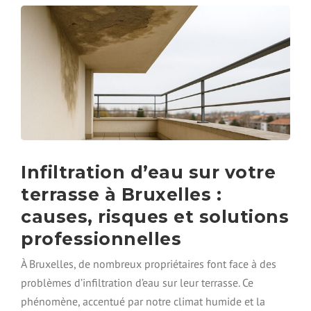
N
C
H
É
I
T
É
D
E
T
O
I
Infiltration d’eau sur votre
T
terrasse à Bruxelles :
U
R
causes, risques et solutions
E
professionnelles
:
G
À Bruxelles, de nombreux propriétaires font face à des
U
I
problèmes d’infiltration d’eau sur leur terrasse. Ce
D
phénomène, accentué par notre climat humide et la
E