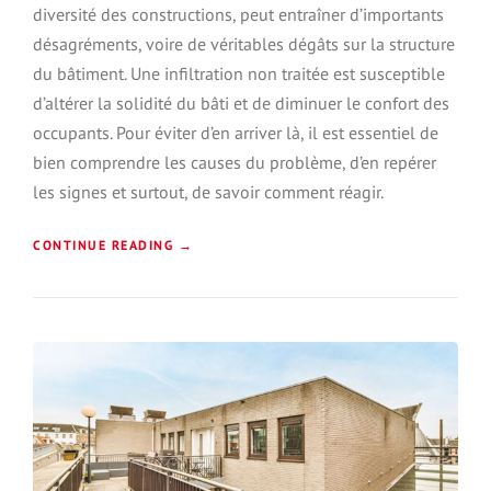
diversité des constructions, peut entraîner d’importants
C
O
désagréments, voire de véritables dégâts sur la structure
M
du bâtiment. Une infiltration non traitée est susceptible
P
L
d’altérer la solidité du bâti et de diminuer le confort des
E
occupants. Pour éviter d’en arriver là, il est essentiel de
T
bien comprendre les causes du problème, d’en repérer
P
O
les signes et surtout, de savoir comment réagir.
U
R
«
CONTINUE READING
→
P
R
I
O
N
T
F
É
I
G
L
E
T
R
R
D
A
U
T
R
I