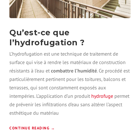
A
O
B
N
L
D
E
’
M
E
Qu’est-ce que
E
A
N
l’hydrofugation ?
U
T
S
V
L’hydrofugation est une technique de traitement de
U
O
R
surface qui vise à rendre les matériaux de construction
T
V
R
résistants à l’eau et
combattre l’humidité
. Ce procédé est
O
E
particulièrement pertinent pour les toitures, balcons et
T
T
R
terrasses, qui sont constamment exposés aux
O
E
I
intempéries. L’application d’un produit
hydrofuge
permet
T
T
de prévenir les infiltrations d’eau sans altérer l’aspect
E
P
R
esthétique du matériau
L
R
A
A
T
«
CONTINUE READING
→
S
S
»