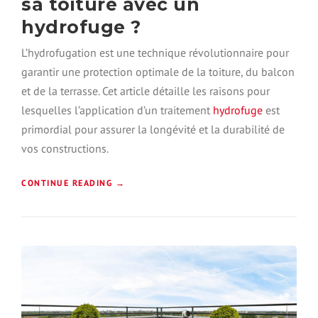
sa toiture avec un
T
O
O
hydrofuge ?
N
I
N
T
E
L’hydrofugation est une technique révolutionnaire pour
,
L
garantir une protection optimale de la toiture, du balcon
Q
L
U
et de la terrasse. Cet article détaille les raisons pour
E
E
S
lesquelles l’application d’un traitement
hydrofuge
est
F
primordial pour assurer la longévité et la durabilité de
A
»
I
vos constructions.
R
E
«
CONTINUE READING
→
?
P
»
O
U
R
Q
U
O
I