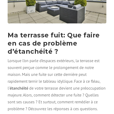
I
M
P
E
R
M
É
Ma terrasse fuit: Que faire
A
en cas de problème
B
I
d’étanchéité ?
L
I
Lorsque l’on parle d’espaces extérieurs, la terrasse est
S
souvent perçue comme le prolongement de notre
E
R
maison. Mais une fuite sur cette dernière peut
S
rapidement ternir le tableau idyllique. Face à ce fléau,
A
l’
étanchéité
de votre terrasse devient une préoccupation
T
O
majeure. Alors, comment détecter une fuite ? Quelles
I
sont ses causes ? Et surtout, comment remédier à ce
T
problème ? Découvrez les réponses à ces questions.
U