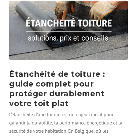
N
,
D
R
E
É
T
P
C
A
O
R
M
A
M
T
E
I
N
O
T
N
F
Étanchéité de toiture :
E
A
T
guide complet pour
I
É
R
protéger durablement
T
E
A
votre toit plat
U
N
N
C
L’étanchéité d’une toiture est un enjeu crucial pour
D
H
É
garantir la durabilité, la performance énergétique et la
É
M
I
sécurité de votre habitation. En Belgique, où les
O
T