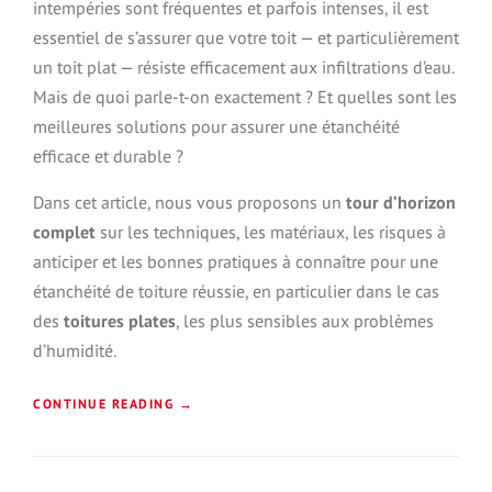
intempéries sont fréquentes et parfois intenses, il est
U
É
S
essentiel de s’assurer que votre toit — et particulièrement
S
»
un toit plat — résiste efficacement aux infiltrations d’eau.
A
G
Mais de quoi parle-t-on exactement ? Et quelles sont les
E
meilleures solutions pour assurer une étanchéité
D
efficace et durable ?
E
T
Dans cet article, nous vous proposons un
tour d’horizon
O
I
complet
sur les techniques, les matériaux, les risques à
T
anticiper et les bonnes pratiques à connaître pour une
U
étanchéité de toiture réussie, en particulier dans le cas
R
E
des
toitures plates
, les plus sensibles aux problèmes
?
d’humidité.
»
«
CONTINUE READING
→
É
T
A