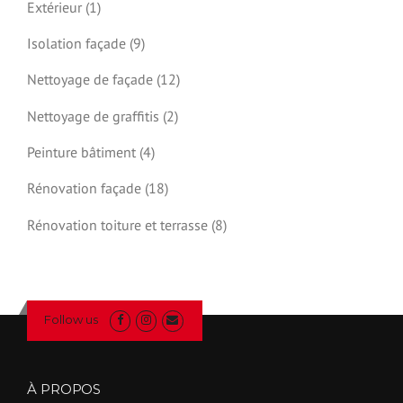
Extérieur
(1)
I
R
Isolation façade
(9)
E
E
Nettoyage de façade
(12)
N
C
Nettoyage de graffitis
(2)
A
S
Peinture bâtiment
(4)
D
E
Rénovation façade
(18)
P
R
Rénovation toiture et terrasse
(8)
O
B
L
È
M
Follow us
E
D
’
É
À PROPOS
T