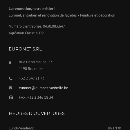
A
La rénovation, notre métier !
N
C
Euronet, entretien et rénovation de façades • Peinture et décoration
H
Numéro d'entreprise: 0430.083.647
É
I
Agréation Classe 4-D21
T
É
EURONET S.RL
?
»
Rue Henri Maubel 53
1190 Bruxelles
+32 2 347 21 73
euronet@euronet-vanbelle.be
FAX: +32 2 346 18 34
HEURES D’OUVERTURES
Lundi-Vendredi:
8h à 17h