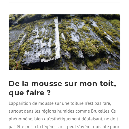
Q
E
U
À
’
B
E
R
S
U
T
X
-
E
C
L
E
L
Q
E
U
S
E
:
L
C
’
A
H
De la mousse sur mon toit,
U
Y
S
que faire ?
D
E
R
S
L’apparition de mousse sur une toiture n’est pas rare,
O
,
F
surtout dans les régions humides comme Bruxelles. Ce
R
U
I
phénomène, bien qu’esthétiquement déplaisant, ne doit
G
S
pas être pris à la légère, car il peut s’avérer nuisible pour
A
Q